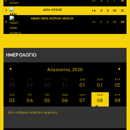
6
14
4
3
7
41
ΑΣΙΛ ΛΥΣΗΣ
7
14
2
2
10
31
ΜΕΑΠ ΠΕΡΑ ΧΩΡΙΟΥ ΝΗΣΟΥ
8
14
2
2
10
29
ΗΜΕΡΟΛΟΓΙΟ
Αύγουστος 2026
ΤΡΙ
ΤΕΤ
ΠΕΜ
ΠΑΡ
ΣΑΒ
ΣΑΒ
ΚΥΡ
28
29
30
31
01
01
02
ΔΕΥ
ΤΡΙ
ΤΕΤ
ΠΕΜ
ΠΑΡ
ΣΑΒ
ΚΥΡ
03
04
05
06
07
08
09
Δεν υπάρχει κάποιο γεγονός