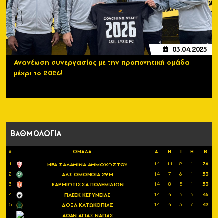
03.04.2025
Ανανέωση συνεργασίας με την προπονητική ομάδα
μέχρι το 2026!
ΒΑΘΜΟΛΟΓΙΑ
#
ΟΜΑΔΑ
Α
Ν
Ι
Η
Β
1
14
11
2
1
76
ΝΕΑ ΣΑΛΑΜΙΝΑ ΑΜΜΟΧΩΣΤΟΥ
2
14
7
6
1
53
ΑΛΣ ΟΜΟΝΟΙΑ 29 Μ
3
14
8
5
1
53
ΚΑΡΜΙΩΤΙΣΣΑ ΠΟΛΕΜΙΔΙΩΝ
4
14
4
5
5
46
ΠΑΕΕΚ ΚΕΡΥΝΕΙΑΣ
5
14
4
3
7
42
ΔΟΞΑ ΚΑΤΩΚΟΠΙΑΣ
ΑΟΑΝ ΑΓΙΑΣ ΝΑΠΑΣ