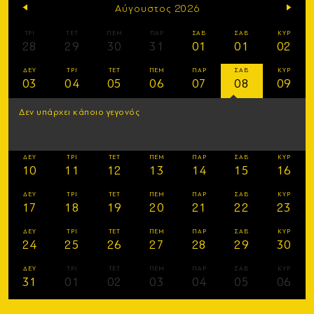
Αύγουστος 2026
ΤΡΙ
ΤΕΤ
ΠΕΜ
ΠΑΡ
ΣΑΒ
ΣΑΒ
ΚΥΡ
28
29
30
31
01
01
02
ΔΕΥ
ΤΡΙ
ΤΕΤ
ΠΕΜ
ΠΑΡ
ΣΑΒ
ΚΥΡ
03
04
05
06
07
08
09
Δεν υπάρχει κάποιο γεγονός
ΔΕΥ
ΤΡΙ
ΤΕΤ
ΠΕΜ
ΠΑΡ
ΣΑΒ
ΚΥΡ
10
11
12
13
14
15
16
ΔΕΥ
ΤΡΙ
ΤΕΤ
ΠΕΜ
ΠΑΡ
ΣΑΒ
ΚΥΡ
17
18
19
20
21
22
23
ΔΕΥ
ΤΡΙ
ΤΕΤ
ΠΕΜ
ΠΑΡ
ΣΑΒ
ΚΥΡ
24
25
26
27
28
29
30
ΔΕΥ
ΤΡΙ
ΤΕΤ
ΠΕΜ
ΠΑΡ
ΣΑΒ
ΚΥΡ
31
01
02
03
04
05
06