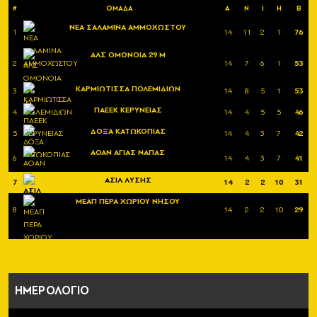
#
ΟΜΑΔΑ
Α
Ν
Ι
Η
Β
ΝΕΑ ΣΑΛΑΜΙΝΑ ΑΜΜΟΧΩΣΤΟΥ
1
14
11
2
1
76
ΑΛΣ ΟΜΟΝΟΙΑ 29 Μ
2
14
7
6
1
53
ΚΑΡΜΙΩΤΙΣΣΑ ΠΟΛΕΜΙΔΙΩΝ
3
14
8
5
1
53
ΠΑΕΕΚ ΚΕΡΥΝΕΙΑΣ
4
14
4
5
5
46
ΔΟΞΑ ΚΑΤΩΚΟΠΙΑΣ
5
14
4
3
7
42
ΑΟΑΝ ΑΓΙΑΣ ΝΑΠΑΣ
6
14
4
3
7
41
ΑΣΙΛ ΛΥΣΗΣ
7
14
2
2
10
31
ΜΕΑΠ ΠΕΡΑ ΧΩΡΙΟΥ ΝΗΣΟΥ
8
14
2
2
10
29
ΗΜΕΡΟΛΟΓΙΟ