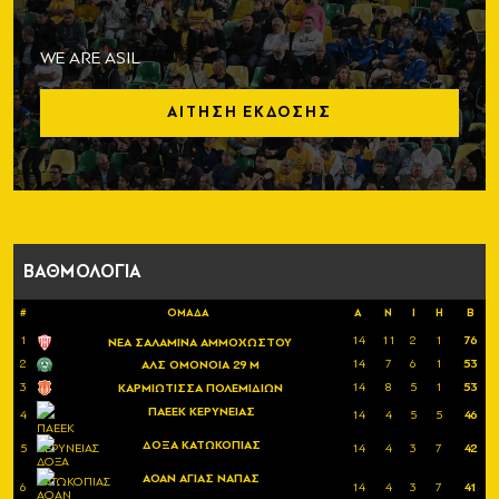
WE ARE ASIL
ΑΙΤΗΣΗ ΕΚΔΟΣΗΣ
ΒΑΘΜΟΛΟΓΙΑ
#
ΟΜΑΔΑ
Α
Ν
Ι
Η
Β
1
14
11
2
1
76
ΝΕΑ ΣΑΛΑΜΙΝΑ ΑΜΜΟΧΩΣΤΟΥ
2
14
7
6
1
53
ΑΛΣ ΟΜΟΝΟΙΑ 29 Μ
3
14
8
5
1
53
ΚΑΡΜΙΩΤΙΣΣΑ ΠΟΛΕΜΙΔΙΩΝ
ΠΑΕΕΚ ΚΕΡΥΝΕΙΑΣ
4
14
4
5
5
46
ΔΟΞΑ ΚΑΤΩΚΟΠΙΑΣ
5
14
4
3
7
42
ΑΟΑΝ ΑΓΙΑΣ ΝΑΠΑΣ
6
14
4
3
7
41