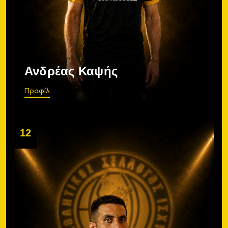
Ανδρέας Καψής
Προφίλ
12