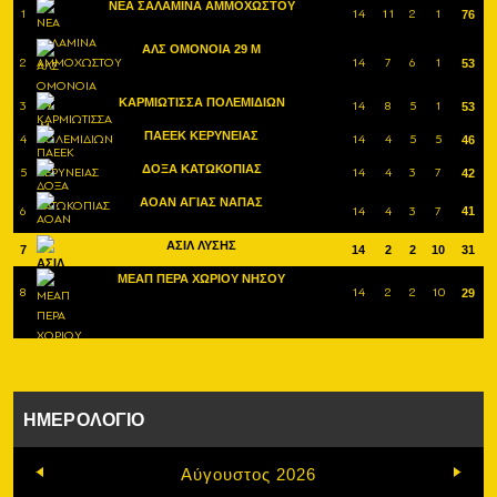
ΝΕΑ ΣΑΛΑΜΙΝΑ ΑΜΜΟΧΩΣΤΟΥ
1
14
11
2
1
76
ΑΛΣ ΟΜΟΝΟΙΑ 29 Μ
2
14
7
6
1
53
ΚΑΡΜΙΩΤΙΣΣΑ ΠΟΛΕΜΙΔΙΩΝ
3
14
8
5
1
53
ΠΑΕΕΚ ΚΕΡΥΝΕΙΑΣ
4
14
4
5
5
46
ΔΟΞΑ ΚΑΤΩΚΟΠΙΑΣ
5
14
4
3
7
42
ΑΟΑΝ ΑΓΙΑΣ ΝΑΠΑΣ
6
14
4
3
7
41
ΑΣΙΛ ΛΥΣΗΣ
7
14
2
2
10
31
ΜΕΑΠ ΠΕΡΑ ΧΩΡΙΟΥ ΝΗΣΟΥ
8
14
2
2
10
29
ΗΜΕΡΟΛΟΓΙΟ
Αύγουστος 2026