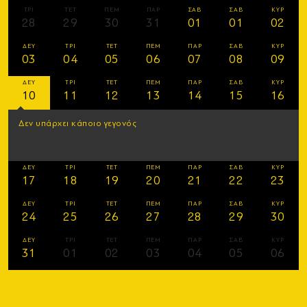
ΤΡΙ
ΤΕΤ
ΠΕΜ
ΠΑΡ
ΣΑΒ
ΣΑΒ
ΚΥΡ
28
29
30
31
01
01
02
ΔΕΥ
ΤΡΙ
ΤΕΤ
ΠΕΜ
ΠΑΡ
ΣΑΒ
ΚΥΡ
03
04
05
06
07
08
09
ΔΕΥ
ΤΡΙ
ΤΕΤ
ΠΕΜ
ΠΑΡ
ΣΑΒ
ΚΥΡ
10
11
12
13
14
15
16
Δεν υπάρχει κάποιο γεγονός
ΔΕΥ
ΤΡΙ
ΤΕΤ
ΠΕΜ
ΠΑΡ
ΣΑΒ
ΚΥΡ
17
18
19
20
21
22
23
ΔΕΥ
ΤΡΙ
ΤΕΤ
ΠΕΜ
ΠΑΡ
ΣΑΒ
ΚΥΡ
24
25
26
27
28
29
30
ΔΕΥ
ΤΡΙ
ΤΕΤ
ΠΕΜ
ΠΑΡ
ΣΑΒ
ΚΥΡ
31
01
02
03
04
05
06