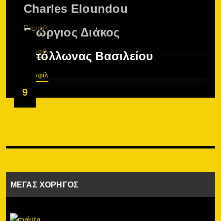
Charles Eloundou
Προφίλ
Γεώργιος Διάκος
Προφίλ
Απόλλωνας Βασιλείου
Προφίλ
9
ΜΕΓΑΣ ΧΟΡΗΓΟΣ