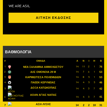
WE ARE ASIL
ΑΙΤΗΣΗ ΕΚΔΟΣΗΣ
ΒΑΘΜΟΛΟΓΙΑ
#
ΟΜΑΔΑ
Α
Ν
Ι
Η
Β
1
14
11
2
1
76
ΝΕΑ ΣΑΛΑΜΙΝΑ ΑΜΜΟΧΩΣΤΟΥ
2
14
7
6
1
ΑΛΣ ΟΜΟΝΟΙΑ 29 Μ
53
3
14
8
5
1
ΚΑΡΜΙΩΤΙΣΣΑ ΠΟΛΕΜΙΔΙΩΝ
53
4
14
4
5
5
ΠΑΕΕΚ ΚΕΡΥΝΕΙΑΣ
46
ΔΟΞΑ ΚΑΤΩΚΟΠΙΑΣ
5
14
4
3
7
42
ΑΟΑΝ ΑΓΙΑΣ ΝΑΠΑΣ
6
14
4
3
7
41
ΑΣΙΛ ΛΥΣΗΣ
7
14
2
2
10
31