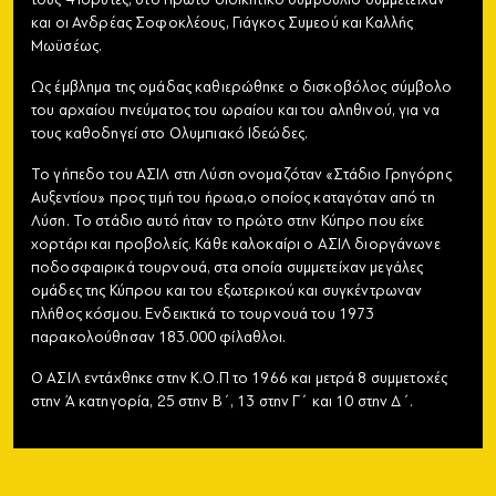
και οι Ανδρέας Σοφοκλέους, Γιάγκος Συμεού και Καλλής
Μωϋσέως.
Ως έμβλημα της ομάδας καθιερώθηκε ο δισκοβόλος σύμβολο
του αρχαίου πνεύματος του ωραίου και του αληθινού, για να
τους καθοδηγεί στο Ολυμπιακό Ιδεώδες.
Το γήπεδο του ΑΣΙΛ στη Λύση ονομαζόταν «Στάδιο Γρηγόρης
Αυξεντίου» προς τιμή του ήρωα,ο οποίος καταγόταν από τη
Λύση. Το στάδιο αυτό ήταν το πρώτο στην Κύπρο που είχε
χορτάρι και προβολείς. Κάθε καλοκαίρι ο ΑΣΙΛ διοργάνωνε
ποδοσφαιρικά τουρνουά, στα οποία συμμετείχαν μεγάλες
ομάδες της Κύπρου και του εξωτερικού και συγκέντρωναν
πλήθος κόσμου. Ενδεικτικά το τουρνουά του 1973
παρακολούθησαν 183.000 φίλαθλοι.
Ο ΑΣΙΛ εντάχθηκε στην Κ.Ο.Π το 1966 και μετρά 8 συμμετοχές
στην Ά κατηγορία, 25 στην Β´, 13 στην Γ´ και 10 στην Δ´.