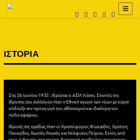
ΙΣΤΟΡΙΑ
Στις 26 Ιουνίου 1932 , ιδρύεται ο ΑΣΙΛ Λύσης. Σκοπός της
ίδρυσης του συλλόγου ήταν η Εθνική αγωγή των νέων με κύρια
επιδίωξη την προαγωγή του αθλητισμού και ιδιαίτερα του
ποδοσφαίρου.
Ιδρυτές της ομάδας ήταν οι Χριστόφορος Φωκαϊδης, Χρίστος
Παναγίδης, Κωστής Ρουσής και Νεόφυτος Πέτρου. Εκτός από
τους 4 ιδρυτές, στο πρώτο διοικητικό συμβούλιο συμμετείχαν